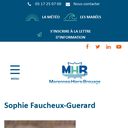
Gestion des traceurs
05 17 25 07 00
Nous contacter
LES MARÉES
LA MÉTÉO
S'INSCRIRE À LA LETTRE
D'INFORMATION
Lien
Lien
Lien
Li
vers
vers
vers
ve
le
le
le
la
compte
compte
compte
ch
Facebook
Twitter
Linkedi
Yo
Marennes-
MENU
Hiers-
Brouage
Sophie Faucheux-Guerard