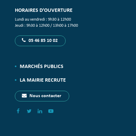
HORAIRES D'OUVERTURE
Lundi au vendredi : 9h30 à 12h00
Jeudi : 9h30 à 12h00 / 13h00 à 17h00
05 46 85 10 02
MARCHÉS PUBLICS
LA MAIRIE RECRUTE
Nous contacter
Lien
Lien
Lien
Lien
vers
vers
vers
vers
le
le
le
la
compte
compte
compte
chaîne