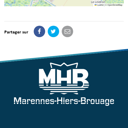
Leaflet
|
©
OpenStreetMap
Partager sur