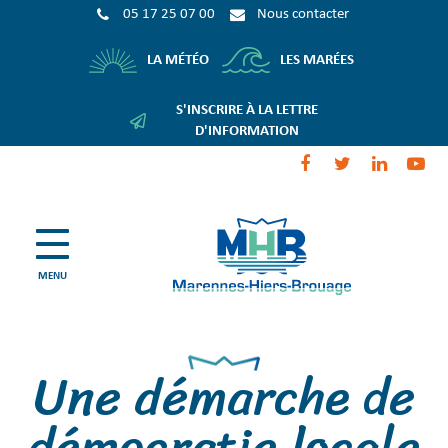
Gestion des traceurs
05 17 25 07 00
Nous contacter
LES MARÉES
LA MÉTÉO
S'INSCRIRE À LA LETTRE
D'INFORMATION
Lien
Lien
Lien
Li
vers
vers
vers
ve
le
le
le
la
compte
compte
compte
ch
Facebook
Twitter
Linkedi
Yo
Marennes-
MENU
Hiers-
Brouage
Une démarche de
démocratie locale