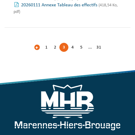
20260111 Annexe Tableau des effectifs
(418,54 Ko,
pdf)
1
2
3
4
5
...
31
Page
précédente