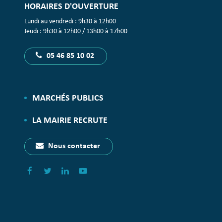
HORAIRES D'OUVERTURE
Lundi au vendredi : 9h30 à 12h00
Jeudi : 9h30 à 12h00 / 13h00 à 17h00
05 46 85 10 02
MARCHÉS PUBLICS
LA MAIRIE RECRUTE
Nous contacter
Lien
Lien
Lien
Lien
vers
vers
vers
vers
le
le
le
la
compte
compte
compte
chaîne
Facebook
Twitter
Linkedin
Youtube